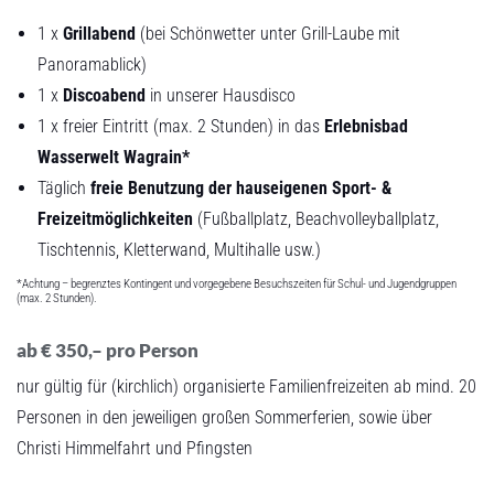
1 x
Grillabend
(bei Schönwetter unter Grill-Laube mit
Panoramablick)
1 x
Discoabend
in unserer Hausdisco
1 x freier Eintritt (max. 2 Stunden) in das
Erlebnisbad
Wasserwelt Wagrain*
Täglich
freie Benutzung der hauseigenen Sport- &
Freizeitmöglichkeiten
(Fußballplatz, Beachvolleyballplatz,
Tischtennis, Kletterwand, Multihalle usw.)
*Achtung – begrenztes Kontingent und vorgegebene Besuchszeiten für Schul- und Jugendgruppen
(max. 2 Stunden).
ab € 350,– pro Person
nur gültig für (kirchlich) organisierte Familienfreizeiten ab mind. 20
Personen in den jeweiligen großen Sommerferien, sowie über
Christi Himmelfahrt und Pfingsten